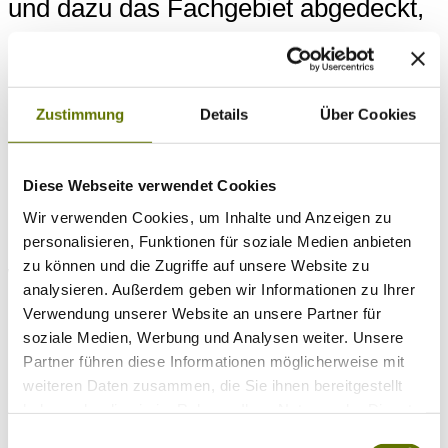
und dazu das Fachgebiet abgedeckt,
das ich liebe: die Infektiologie.
Kennengelernt habe ich dieses am
Zustimmung
Details
Über Cookies
Universitätsspital Zürich und im
mikrobiologischen Institut der
Diese Webseite verwendet Cookies
Universität Basel, aber auch bei
Wir verwenden Cookies, um Inhalte und Anzeigen zu
diversen Einsätzen in Afrika, wo ich
personalisieren, Funktionen für soziale Medien anbieten
zu können und die Zugriffe auf unsere Website zu
wertvolle Erfahrungen mit
analysieren. Außerdem geben wir Informationen zu Ihrer
Patientinnen und Patienten aus
Verwendung unserer Website an unsere Partner für
soziale Medien, Werbung und Analysen weiter. Unsere
andere Kulturen gesammelt habe. Sie
Partner führen diese Informationen möglicherweise mit
sind mir heute wichtig in der
weiteren Daten zusammen, die Sie ihnen bereitgestellt
haben oder die sie im Rahmen Ihrer Nutzung der Dienste
Behandlung von Personen mit
gesammelt haben.
Einwilligungsauswahl